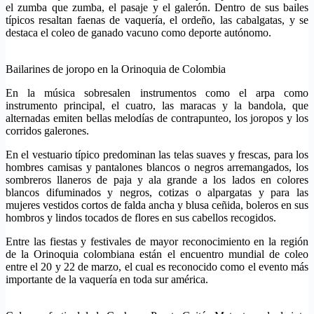
el zumba que zumba, el pasaje y el galerón. Dentro de sus bailes
típicos resaltan faenas de vaquería, el ordeño, las cabalgatas, y se
destaca el coleo de ganado vacuno como deporte autónomo.
Bailarines de joropo en la Orinoquia de Colombia
En la música sobresalen instrumentos como el arpa como
instrumento principal, el cuatro, las maracas y la bandola, que
alternadas emiten bellas melodías de contrapunteo, los joropos y los
corridos galerones.
En el vestuario típico predominan las telas suaves y frescas, para los
hombres camisas y pantalones blancos o negros arremangados, los
sombreros llaneros de paja y ala grande a los lados en colores
blancos difuminados y negros, cotizas o alpargatas y para las
mujeres vestidos cortos de falda ancha y blusa ceñida, boleros en sus
hombros y lindos tocados de flores en sus cabellos recogidos.
Entre las fiestas y festivales de mayor reconocimiento en la región
de la Orinoquia colombiana están el encuentro mundial de coleo
entre el 20 y 22 de marzo, el cual es reconocido como el evento más
importante de la vaquería en toda sur américa.